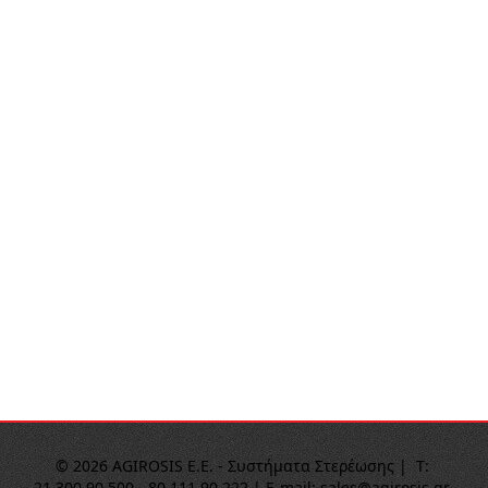
© 2026 AGIROSIS E.E. - Συστήματα Στερέωσης |  Τ: 
21.300.90.500 - 80.111.90.222 | E-mail: sales@agirosis.gr 